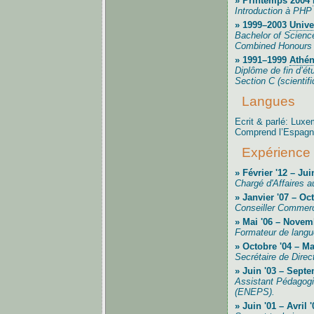
» Printemps 2004
Introduction à PHP (
» 1999–2003
Unive
Bachelor of Scienc
Combined Honours 
» 1991–1999
Athé
Diplôme de fin d’é
Section C (scientifi
Langues
Ecrit & parlé: Luxe
Comprend l’Espagn
Expérience 
» Février '12 – Jui
Chargé d'Affaires a
» Janvier '07 – O
Conseiller Commer
» Mai '06 – Novem
Formateur de langu
» Octobre '04 – M
Secrétaire de Direc
» Juin '03 – Sept
Assistant Pédagogi
(ENEPS).
» Juin '01 – Avril