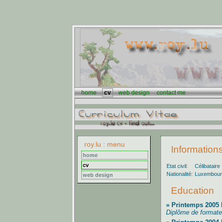
home
cv
web design
contact me
roy.lu : menu
Information
home
cv
Etat civil:
Célibataire
Nationalité:
Luxembour
web design
Education
» Printemps 2005 
Diplôme de format