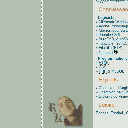
Support technique 
Connaissan
Logiciels:
» Microsoft Window
» Adobe Photoshop 
» Macromedia Sui
» Joomla CMS
» AutoCAD, AutoSk
» TopStyle Pro (CS
» FileZilla (FTP)
» Notepad
Programmation:
»
HTML
»
CSS
»
PHP
& MySQL
Exploits
» Champion d’Anglet
» Champion de clu
» Diplôme de Piano
Loisirs
Echecs, Football, G